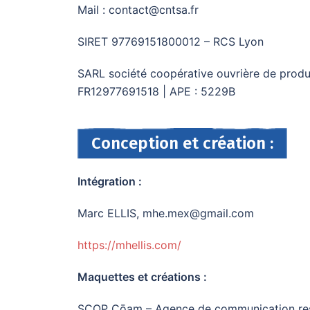
Mail : contact@cntsa.fr
SIRET 97769151800012 – RCS Lyon
SARL société coopérative ouvrière de produc
FR12977691518 | APE : 5229B
Conception et création :
Intégration :
Marc ELLIS, mhe.mex@gmail.com
https://mhellis.com/
Maquettes et créations :
SCOP Cōam – Agence de communication re